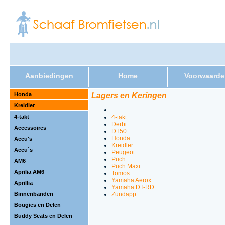
Aanbiedingen
Home
Voorwaarde
Honda
Lagers en Keringen
Kreidler
4-takt
4-takt
Derbi
Accessoires
DT50
Honda
Accu's
Kreidler
Accu`s
Peugeot
Puch
AM6
Puch Maxi
Aprilia AM6
Tomos
Yamaha Aerox
Aprillia
Yamaha DT-RD
Binnenbanden
Zundapp
Bougies en Delen
Buddy Seats en Delen