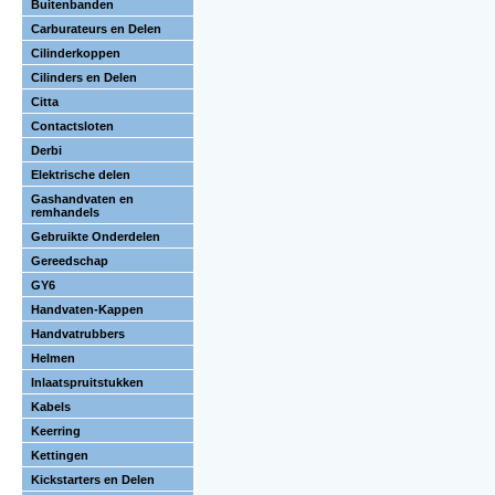
Buitenbanden
Carburateurs en Delen
Cilinderkoppen
Cilinders en Delen
Citta
Contactsloten
Derbi
Elektrische delen
Gashandvaten en
remhandels
Gebruikte Onderdelen
Gereedschap
GY6
Handvaten-Kappen
Handvatrubbers
Helmen
Inlaatspruitstukken
Kabels
Keerring
Kettingen
Kickstarters en Delen