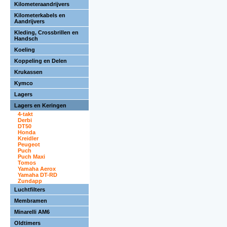
Kilometeraandrijvers
Kilometerkabels en
Aandrijvers
Kleding, Crossbrillen en
Handsch
Koeling
Koppeling en Delen
Krukassen
Kymco
Lagers
Lagers en Keringen
4-takt
Derbi
DT50
Honda
Kreidler
Peugeot
Puch
Puch Maxi
Tomos
Yamaha Aerox
Yamaha DT-RD
Zundapp
Luchtfilters
Membramen
Minarelli AM6
Oldtimers