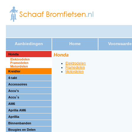
Aanbiedingen
Home
Voorwaarde
Honda
Honda
Elektrodelen
Framedelen
Elektrodelen
Motordelen
Framedelen
Kreidler
Motordelen
4-takt
Accessoires
Accu's
Accu`s
AM6
Aprilia AM6
Aprillia
Binnenbanden
Bougies en Delen