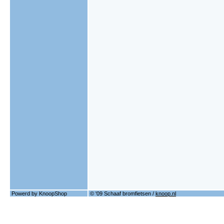
Powerd by KnoopShop
© '09 Schaaf bromfietsen /
knoop.nl