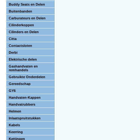
Buddy Seats en Delen
Buitenbanden
Carburateurs en Delen
Cilinderkoppen
Cilinders en Delen
Citta
Contactsloten
Derbi
Elektrische delen
Gashandvaten en
remhandels
Gebruikte Onderdelen
Gereedschap
GY6
Handvaten-Kappen
Handvatrubbers
Helmen
Inlaatspruitstukken
Kabels
Keerring
Kettingen