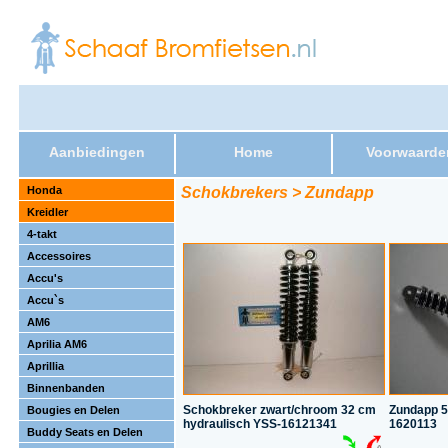
Aanbiedingen
Home
Voorwaarde
Honda
Schokbrekers > Zundapp
Kreidler
4-takt
Accessoires
Accu's
Accu`s
AM6
Aprilia AM6
Aprillia
Binnenbanden
Schokbreker zwart/chroom 32 cm
Zundapp 5
Bougies en Delen
hydraulisch YSS-16121341
1620113
Buddy Seats en Delen