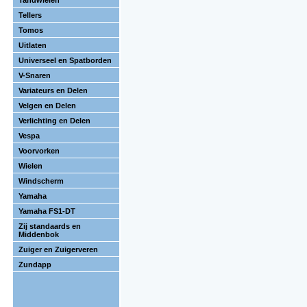
Tandwielen
Tellers
Tomos
Uitlaten
Universeel en Spatborden
V-Snaren
Variateurs en Delen
Velgen en Delen
Verlichting en Delen
Vespa
Voorvorken
Wielen
Windscherm
Yamaha
Yamaha FS1-DT
Zij standaards en
Middenbok
Zuiger en Zuigerveren
Zundapp