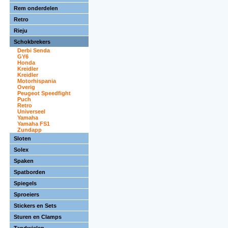
Rem onderdelen
Retro
Rieju
Schokbrekers
Derbi Senda
GY6
Honda
Kreidler
Kreidler
Motorhispania
Overig
Peugeot Speedfight
Puch
Retro
Universeel
Yamaha
Yamaha FS1
Zundapp
Sloten
Solex
Spaken
Spatborden
Spiegels
Sproeiers
Stickers en Sets
Sturen en Clamps