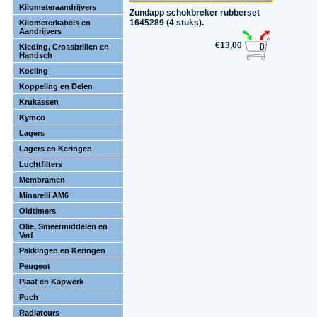
Kilometeraandrijvers
Zundapp schokbreker rubberset
1645289 (4 stuks).
Kilometerkabels en
Aandrijvers
€13,00
Kleding, Crossbrillen en
Handsch
Koeling
Koppeling en Delen
Krukassen
Kymco
Lagers
Lagers en Keringen
Luchtfilters
Membramen
Minarelli AM6
Oldtimers
Olie, Smeermiddelen en
Verf
Pakkingen en Keringen
Peugeot
Plaat en Kapwerk
Puch
Radiateurs