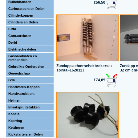
Buitenbanden
€56,50
Carburateurs en Delen
Cilinderkoppen
Cilinders en Delen
Citta
Contactsloten
Derbi
Elektrische delen
Gashandvaten en
remhandels
Zundapp achterschokbrekerset
Zundapp c
Gebruikte Onderdelen
spiraal-1620113
32 cm chr
Gereedschap
€74,85
GY6
Handvaten-Kappen
Handvatrubbers
Helmen
Inlaatspruitstukken
Kabels
Keerring
Kettingen
Kickstarters en Delen