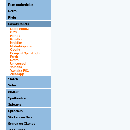
Rem onderdelen
Retro
Rieju
Schokbrekers
Derbi Senda
GY6
Honda
Kreidler
Kreidler
Motorhispania
Overig
Peugeot Speedfight
Puch
Retro
Universeel
Yamaha
Yamaha FS1
Zundapp
Sloten
Solex
Spaken
Spatborden
Spiegels
Sproeiers
Stickers en Sets
Sturen en Clamps