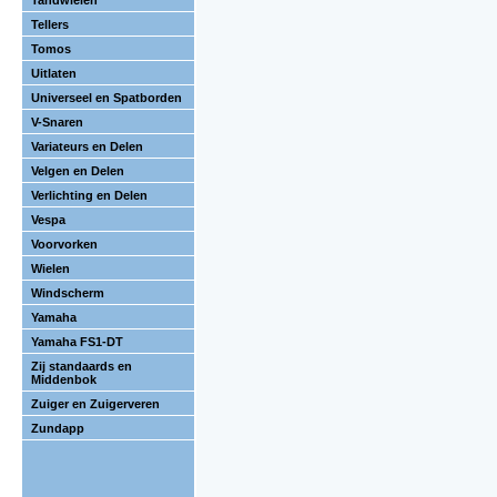
Tandwielen
Tellers
Tomos
Uitlaten
Universeel en Spatborden
V-Snaren
Variateurs en Delen
Velgen en Delen
Verlichting en Delen
Vespa
Voorvorken
Wielen
Windscherm
Yamaha
Yamaha FS1-DT
Zij standaards en
Middenbok
Zuiger en Zuigerveren
Zundapp