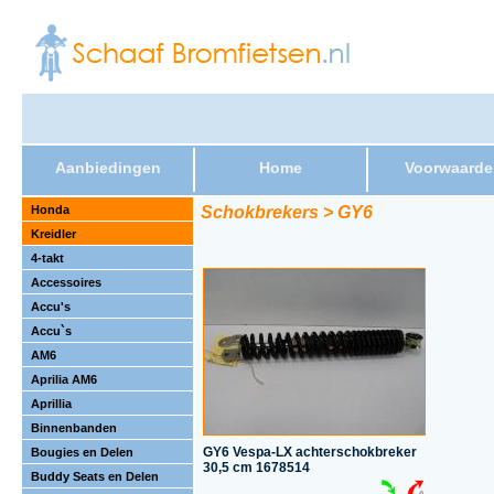
Aanbiedingen
Home
Voorwaarde
Honda
Schokbrekers > GY6
Kreidler
4-takt
Accessoires
Accu's
Accu`s
AM6
Aprilia AM6
Aprillia
Binnenbanden
GY6 Vespa-LX achterschokbreker
Bougies en Delen
30,5 cm 1678514
Buddy Seats en Delen