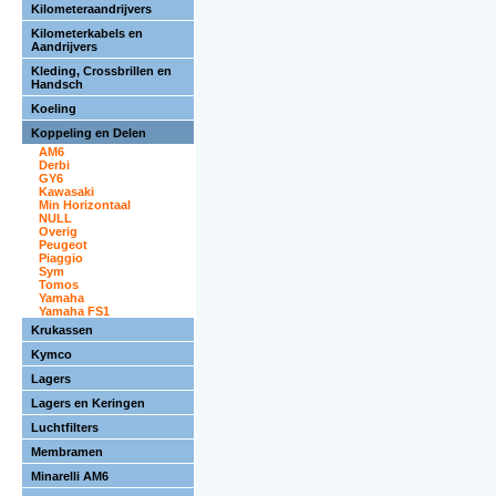
Kilometeraandrijvers
Kilometerkabels en
Aandrijvers
Kleding, Crossbrillen en
Handsch
Koeling
Koppeling en Delen
AM6
Derbi
GY6
Kawasaki
Min Horizontaal
NULL
Overig
Peugeot
Piaggio
Sym
Tomos
Yamaha
Yamaha FS1
Krukassen
Kymco
Lagers
Lagers en Keringen
Luchtfilters
Membramen
Minarelli AM6