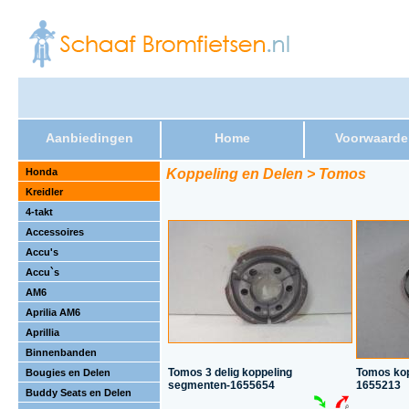
Aanbiedingen
Home
Voorwaarde
Honda
Koppeling en Delen > Tomos
Kreidler
4-takt
Accessoires
Accu's
Accu`s
AM6
Aprilia AM6
Aprillia
Binnenbanden
Tomos 3 delig koppeling
Tomos kop
Bougies en Delen
segmenten-1655654
1655213
Buddy Seats en Delen