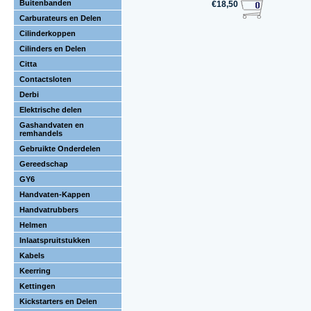
Buitenbanden
€18,50
Carburateurs en Delen
Cilinderkoppen
Cilinders en Delen
Citta
Contactsloten
Derbi
Elektrische delen
Gashandvaten en
remhandels
Gebruikte Onderdelen
Gereedschap
GY6
Handvaten-Kappen
Handvatrubbers
Helmen
Inlaatspruitstukken
Kabels
Keerring
Kettingen
Kickstarters en Delen