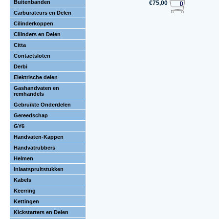
Buitenbanden
€75,00
Carburateurs en Delen
Cilinderkoppen
Cilinders en Delen
Citta
Contactsloten
Derbi
Elektrische delen
Gashandvaten en
remhandels
Gebruikte Onderdelen
Gereedschap
GY6
Handvaten-Kappen
Handvatrubbers
Helmen
Inlaatspruitstukken
Kabels
Keerring
Kettingen
Kickstarters en Delen