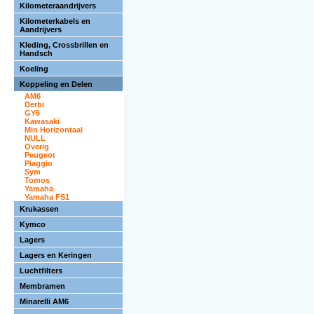
Kilometeraandrijvers
Kilometerkabels en
Aandrijvers
Kleding, Crossbrillen en
Handsch
Koeling
Koppeling en Delen
AM6
Derbi
GY6
Kawasaki
Min Horizontaal
NULL
Overig
Peugeot
Piaggio
Sym
Tomos
Yamaha
Yamaha FS1
Krukassen
Kymco
Lagers
Lagers en Keringen
Luchtfilters
Membramen
Minarelli AM6