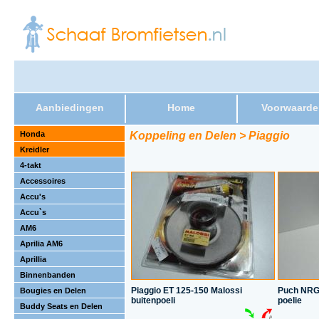
Aanbiedingen
Home
Voorwaarde
Honda
Koppeling en Delen > Piaggio
Kreidler
4-takt
Accessoires
Accu's
Accu`s
AM6
Aprilia AM6
Aprillia
Binnenbanden
Piaggio ET 125-150 Malossi
Puch NRG
Bougies en Delen
buitenpoeli
poelie
Buddy Seats en Delen