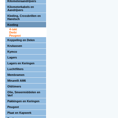
Kilometeraandrijvers
Kilometerkabels en
Aandrijvers
Kleding, Crossbrillen en
Handsch
Koeling
4-takt
Derbi
Peugeot
Koppeling en Delen
Krukassen
Kymco
Lagers
Lagers en Keringen
Luchtfilters
Membramen
Minarelli AM6
Oldtimers
Olie, Smeermiddelen en
Verf
Pakkingen en Keringen
Peugeot
Plaat en Kapwerk