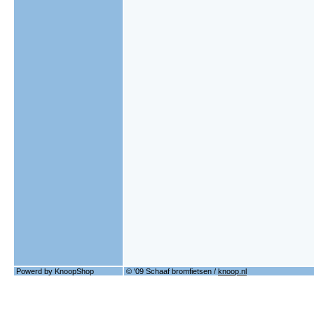
Powerd by KnoopShop
© '09 Schaaf bromfietsen /
knoop.nl