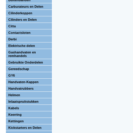
Buitenbanden
Carburateurs en Delen
Cilinderkoppen
Cilinders en Delen
Citta
Contactsloten
Derbi
Elektrische delen
Gashandvaten en
remhandels
Gebruikte Onderdelen
Gereedschap
GY6
Handvaten-Kappen
Handvatrubbers
Helmen
Inlaatspruitstukken
Kabels
Keerring
Kettingen
Kickstarters en Delen