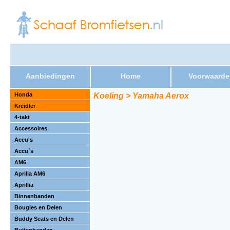
Aanbiedingen
Home
Voorwaarde
Honda
Koeling > Yamaha Aerox
Kreidler
4-takt
Accessoires
Accu's
Accu`s
AM6
Aprilia AM6
Aprillia
Binnenbanden
Bougies en Delen
Buddy Seats en Delen