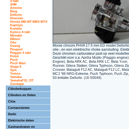
4-takt
AM6
Arreche
Bing
Dellorto
Diversen
Honda MB-MT-MBX-MTX
Kapteyn
Kreidler
Kymco 4-takt
Metrakit
Mikuni
Oko
Mooie chroom PHVA 17.5 mm ED model Dellorto 
Overig
olie-, en een elektrische choke aansluiting. Elek
Peugeot
Piaggio 4 takt
Deze chromen carburateur past op veel modellen
Polini
Geschikt voor o.a.
Aprilia Mojito (Piaggio engine)
Puch
Engine), Beta ARK AC, Beta ARK LC, Beta Ycon, D
Puch Maxi
Runner, Gilera Stalker, Gilera Typhoon, Gilera Zip 
Stage 6
Crosser, Malaguti F12 AC, Malaguti F12 LC, Ma
Sym
MC2 '98 NRG-Extreme, Puch Typhoon, Puch Zip, 
Tomos
Yamaha
50.Imitatie Dellorto. (16-50048).
YamahaFS1_DT
Zundapp
Cilinderkoppen
Cilinders en Delen
Citta
Contactsloten
Derbi
Elektrische delen
Gashandvaten en