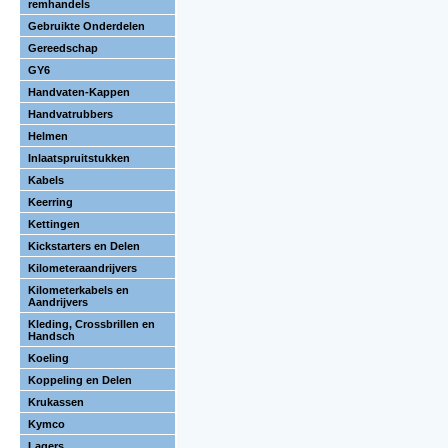
remhandels
Gebruikte Onderdelen
Gereedschap
GY6
Handvaten-Kappen
Handvatrubbers
Helmen
Inlaatspruitstukken
Kabels
Keerring
Kettingen
Kickstarters en Delen
Kilometeraandrijvers
Kilometerkabels en
Aandrijvers
Kleding, Crossbrillen en
Handsch
Koeling
Koppeling en Delen
Krukassen
Kymco
Lagers