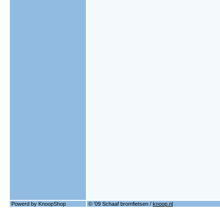
Powerd by KnoopShop
© '09 Schaaf bromfietsen /
knoop.nl