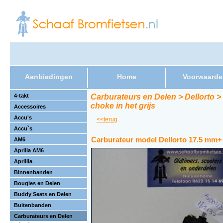
Aanbiedingen
Home
Voorwaarde
4-takt
Carburateurs en Delen > Dellorto >
choke in het grijs
Accessoires
Accu's
<<terug
Accu`s
Carburateur model Dellorto 17.5 mm+ e
AM6
Aprilia AM6
Aprillia
Binnenbanden
Bougies en Delen
Buddy Seats en Delen
Buitenbanden
Carburateurs en Delen