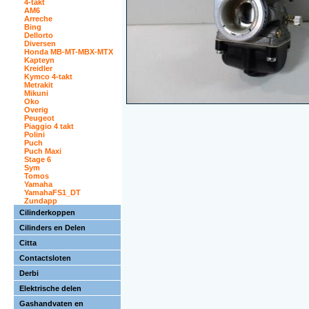
4-takt
AM6
Arreche
Bing
Dellorto
Diversen
Honda MB-MT-MBX-MTX
Kapteyn
Kreidler
Kymco 4-takt
Metrakit
Mikuni
Oko
Overig
Peugeot
Piaggio 4 takt
Polini
Puch
Puch Maxi
Stage 6
Sym
Tomos
Yamaha
YamahaFS1_DT
Zundapp
Cilinderkoppen
Cilinders en Delen
Citta
Contactsloten
Derbi
Elektrische delen
Gashandvaten en