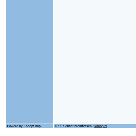
Powerd by KnoopShop
© '09 Schaaf bromfietsen /
knoop.nl