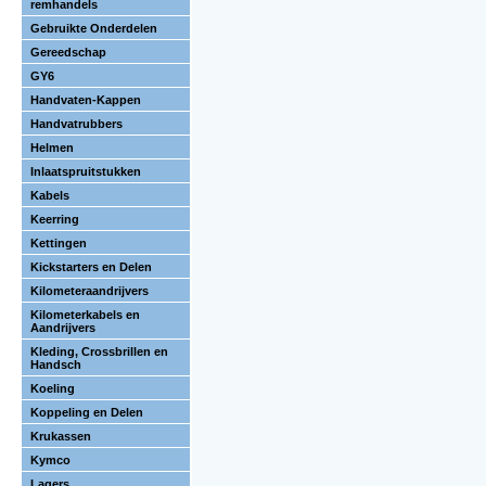
remhandels
Gebruikte Onderdelen
Gereedschap
GY6
Handvaten-Kappen
Handvatrubbers
Helmen
Inlaatspruitstukken
Kabels
Keerring
Kettingen
Kickstarters en Delen
Kilometeraandrijvers
Kilometerkabels en
Aandrijvers
Kleding, Crossbrillen en
Handsch
Koeling
Koppeling en Delen
Krukassen
Kymco
Lagers