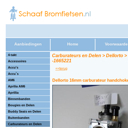
Aanbiedingen
Home
Voorwaarde
4-takt
Carburateurs en Delen > Dellorto 
-1665221
Accessoires
Accu's
<<terug
Accu`s
Dellorto 16mm carburateur handchok
AM6
Aprilia AM6
Aprillia
Binnenbanden
Bougies en Delen
Buddy Seats en Delen
Buitenbanden
Carburateurs en Delen