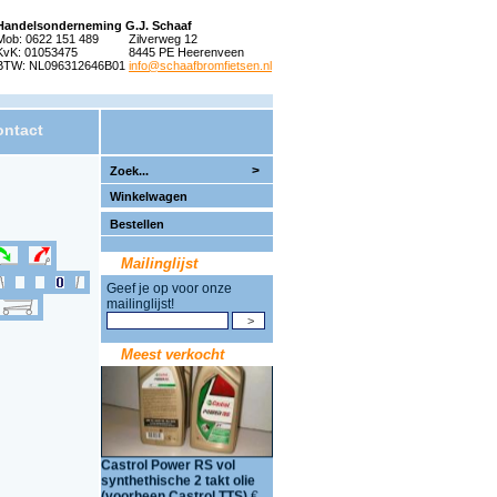
Handelsonderneming G.J. Schaaf
Mob: 0622 151 489
Zilverweg 12
KvK: 01053475
8445 PE Heerenveen
BTW: NL096312646B01
info@schaafbromfietsen.nl
ntact
>
Winkelwagen
Bestellen
Mailinglijst
Geef je op voor onze
mailinglijst!
Meest verkocht
Castrol Power RS vol
synthethische 2 takt olie