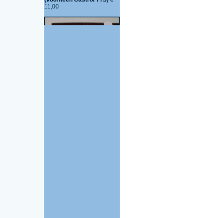
(voorheen Castrol TTS)
€
11,00
Vloeibare pakking rood-
-16120262
€ 7,20
Zundapp
Achterschokbreker set
open niet verstelbaar
1620113
€ 74,95