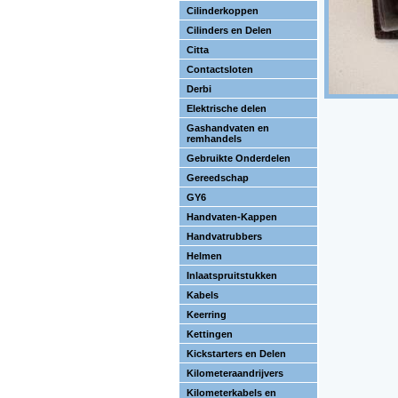
Cilinderkoppen
Cilinders en Delen
Citta
Contactsloten
Derbi
Elektrische delen
Gashandvaten en
remhandels
Gebruikte Onderdelen
Gereedschap
GY6
Handvaten-Kappen
Handvatrubbers
Helmen
Inlaatspruitstukken
Kabels
Keerring
Kettingen
Kickstarters en Delen
Kilometeraandrijvers
Kilometerkabels en