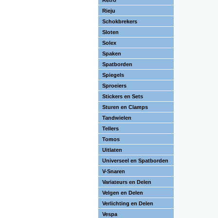
Retro
Rieju
Schokbrekers
Sloten
Solex
Spaken
Spatborden
Spiegels
Sproeiers
Stickers en Sets
Sturen en Clamps
Tandwielen
Tellers
Tomos
Uitlaten
Universeel en Spatborden
V-Snaren
Variateurs en Delen
Velgen en Delen
Verlichting en Delen
Vespa