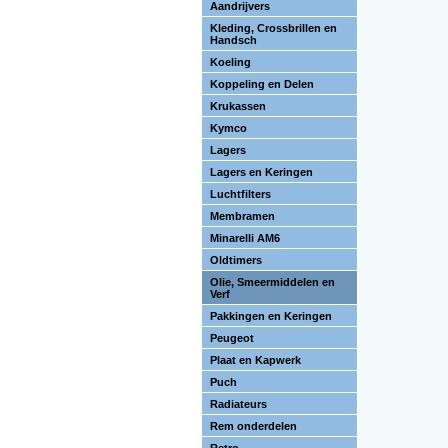
Aandrijvers
Kleding, Crossbrillen en
Handsch
Koeling
Koppeling en Delen
Krukassen
Kymco
Lagers
Lagers en Keringen
Luchtfilters
Membramen
Minarelli AM6
Oldtimers
Olie, Smeermiddelen en
Verf
Pakkingen en Keringen
Peugeot
Plaat en Kapwerk
Puch
Radiateurs
Rem onderdelen