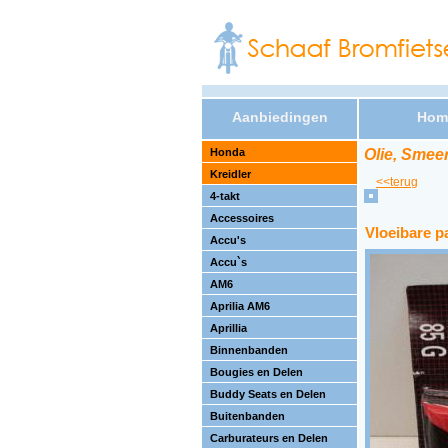
Aanbiedingen
Hom
Honda
Olie, Smee
Kreidler
<<terug
4-takt
Accessoires
Vloeibare p
Accu's
Accu`s
AM6
Aprilia AM6
Aprillia
Binnenbanden
Bougies en Delen
Buddy Seats en Delen
Buitenbanden
Carburateurs en Delen