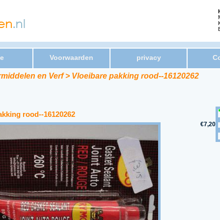
e
Voorwaarden
privacy
Co
rmiddelen en Verf > Vloeibare pakking rood--16120262
akking rood--16120262
€7,20