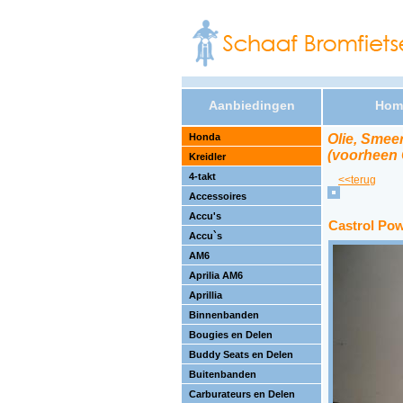
Aanbiedingen
Hom
Honda
Olie, Smeer
(voorheen 
Kreidler
4-takt
<<terug
Accessoires
Accu's
Castrol Pow
Accu`s
AM6
Aprilia AM6
Aprillia
Binnenbanden
Bougies en Delen
Buddy Seats en Delen
Buitenbanden
Carburateurs en Delen