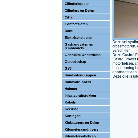
Cilinderkoppen
Cilinders en Delen
Citta
Contactsloten
Derbi
Elektrische delen
Deze vol synthe
Gashandvaten en
crossmotoren, 
remhandels
verschillen.
Deze Castrol P
Gebruikte Onderdelen
Castrol Power R
Gereedschap
motorfietsen, 
bescherming bij
GY6
daarnaast een 
Handvaten-Kappen
Deze olie is ui
Handvatrubbers
Helmen
Inlaatspruitstukken
Kabels
Keerring
Kettingen
Kickstarters en Delen
Kilometeraandrijvers
Kilometerkabels en