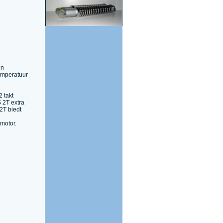
Zundapp
Achterschokbreker set
open niet verstelbaar
en
1620113
€ 74,95
emperatuur
 takt
 2T extra
2T biedt
motor.