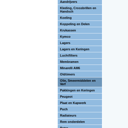
Aandrijvers
Kleding, Crossbrillen en
Handsch
Koeling
Koppeling en Delen
Krukassen
Kymco
Lagers
Lagers en Keringen
Luchtfilters
Membramen
Minarelli AM6
Oldtimers
Olie, Smeermiddelen en
Verf
Pakkingen en Keringen
Peugeot
Plaat en Kapwerk
Puch
Radiateurs
Rem onderdelen