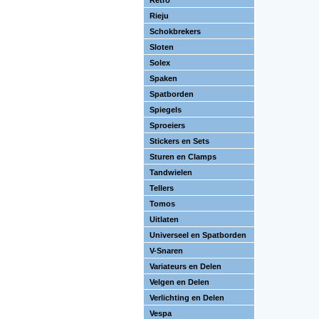
Retro
Rieju
Schokbrekers
Sloten
Solex
Spaken
Spatborden
Spiegels
Sproeiers
Stickers en Sets
Sturen en Clamps
Tandwielen
Tellers
Tomos
Uitlaten
Universeel en Spatborden
V-Snaren
Variateurs en Delen
Velgen en Delen
Verlichting en Delen
Vespa