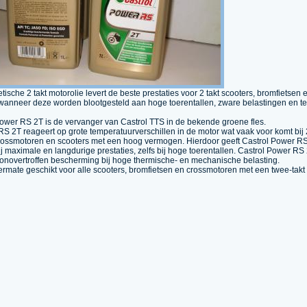
tische 2 takt motorolie levert de beste prestaties voor 2 takt scooters, bromfietsen 
wanneer deze worden blootgesteld aan hoge toerentallen, zware belastingen en t
ower RS 2T is de vervanger van Castrol TTS in de bekende groene fles.
S 2T reageert op grote temperatuurverschillen in de motor wat vaak voor komt bij 2
crossmotoren en scooters met een hoog vermogen. Hierdoor geeft Castrol Power RS
 maximale en langdurige prestaties, zelfs bij hoge toerentallen. Castrol Power RS 
onovertroffen bescherming bij hoge thermische- en mechanische belasting.
termate geschikt voor alle scooters, bromfietsen en crossmotoren met een twee-takt 