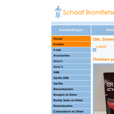
Aanbiedingen
Hom
Honda
Olie, Smee
Kreidler
<<terug
4-takt
Accessoires
Vloeibare p
Accu's
Accu`s
AM6
Aprilia AM6
Aprillia
Binnenbanden
Bougies en Delen
Buddy Seats en Delen
Buitenbanden
Carburateurs en Delen