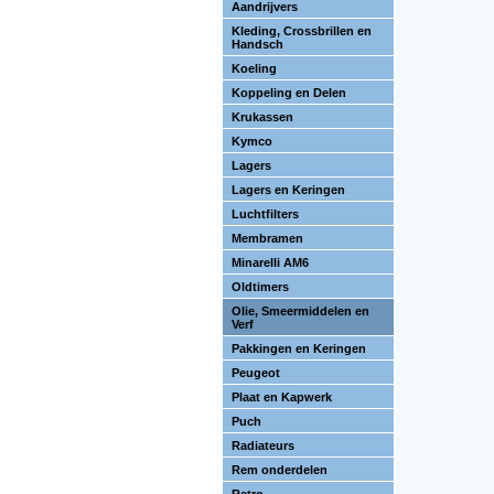
Aandrijvers
Kleding, Crossbrillen en
Handsch
Koeling
Koppeling en Delen
Krukassen
Kymco
Lagers
Lagers en Keringen
Luchtfilters
Membramen
Minarelli AM6
Oldtimers
Olie, Smeermiddelen en
Verf
Pakkingen en Keringen
Peugeot
Plaat en Kapwerk
Puch
Radiateurs
Rem onderdelen