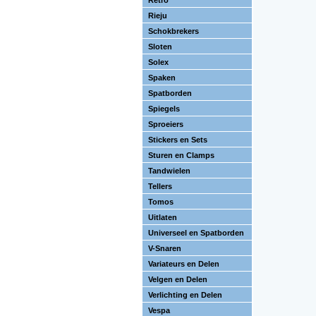
Retro
Rieju
Schokbrekers
Sloten
Solex
Spaken
Spatborden
Spiegels
Sproeiers
Stickers en Sets
Sturen en Clamps
Tandwielen
Tellers
Tomos
Uitlaten
Universeel en Spatborden
V-Snaren
Variateurs en Delen
Velgen en Delen
Verlichting en Delen
Vespa