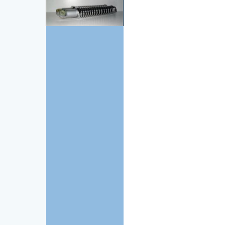
Zundapp
Achterschokbreker set
open niet verstelbaar
1620113
€ 74,95