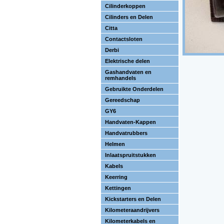
Cilinderkoppen
Cilinders en Delen
Citta
Contactsloten
Derbi
Elektrische delen
Gashandvaten en
remhandels
Gebruikte Onderdelen
Gereedschap
GY6
Handvaten-Kappen
Handvatrubbers
Helmen
Inlaatspruitstukken
Kabels
Keerring
Kettingen
Kickstarters en Delen
Kilometeraandrijvers
Kilometerkabels en