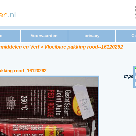
e
Voorwaarden
privacy
Co
rmiddelen en Verf > Vloeibare pakking rood--16120262
akking rood--16120262
€7,20