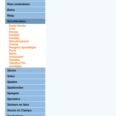
Rem onderdelen
Retro
Rieju
Schokbrekers
Derbi Senda
GY6
Honda
Kreidler
Kreidler
Motorhispania
Overig
Peugeot Speedfight
Puch
Retro
Universeel
Yamaha
Yamaha FS1
Zundapp
Sloten
Solex
Spaken
Spatborden
Spiegels
Sproeiers
Stickers en Sets
Sturen en Clamps