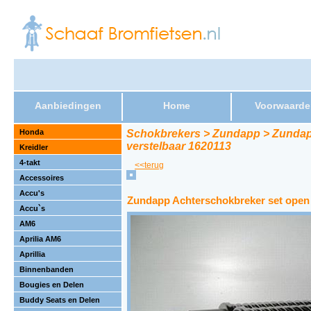
Aanbiedingen
Home
Voorwaarde
Honda
Schokbrekers > Zundapp > Zundapp
verstelbaar 1620113
Kreidler
4-takt
<<terug
Accessoires
Accu's
Zundapp Achterschokbreker set open n
Accu`s
AM6
Aprilia AM6
Aprillia
Binnenbanden
Bougies en Delen
Buddy Seats en Delen