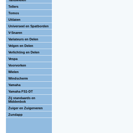
Tandwielen
Tellers
Tomos
Uitlaten
Universeel en Spatborden
V-Snaren
Variateurs en Delen
Velgen en Delen
Verlichting en Delen
Vespa
Voorvorken
Wielen
Windscherm
Yamaha
Yamaha FS1-DT
Zij standaards en
Middenbok
Zuiger en Zuigerveren
Zundapp