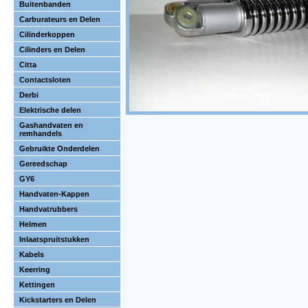
Buitenbanden
Carburateurs en Delen
Cilinderkoppen
Cilinders en Delen
Citta
Contactsloten
Derbi
Elektrische delen
Gashandvaten en
remhandels
Gebruikte Onderdelen
Gereedschap
GY6
Handvaten-Kappen
Handvatrubbers
Helmen
Inlaatspruitstukken
Kabels
Keerring
Kettingen
Kickstarters en Delen